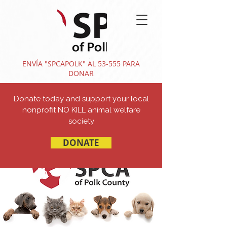
ENVÍA "SPCAPOLK" AL 53-555 PARA
DONAR
Donate today and support your local
nonprofit NO KILL animal welfare
society
DONATE