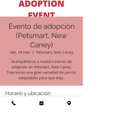
Evento de adopción
(Petsmart, New
Caney)
sáb, 18 mar
  |  
Petsmart, New Caney
Acompáñenos a nuestro evento de
adopción en Petsmart, New Caney.
Traeremos una gran variedad de perros
adoptables para que elija.
Horario y ubicación
18 mar 2023, 11:00 – 16:00
Petsmart, New Caney, 21436 Market Pl Dr,
New Caney, TX 77357, EE. UU.