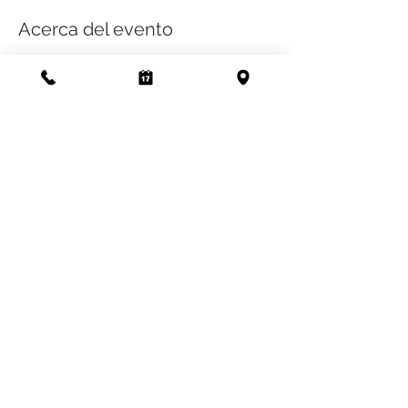
Acerca del evento
Our adoption events with PetSmart 
never disappoint, lots of fluffy cuddles to 
be had.  Stop by to find your forever 
friend who is waiting to find you. 
 PetSmart support local nonprofits with 
adoption events
Compartir este evento