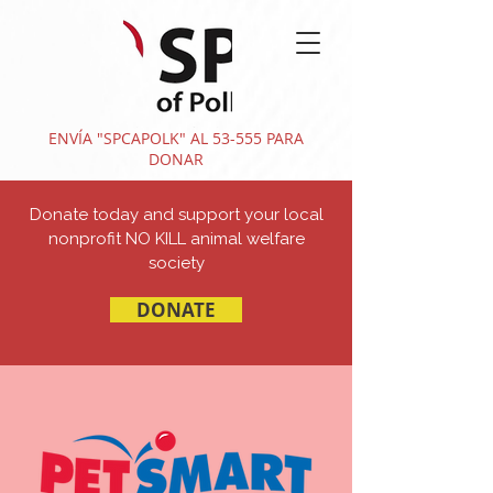
ENVÍA "SPCAPOLK" AL 53-555 PARA
DONAR
Donate today and support your local
nonprofit NO KILL animal welfare
society
DONATE