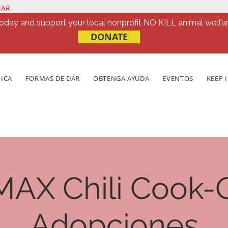
NAR
oday and support your local nonprofit NO KILL animal welfar
DONATE
NICA
FORMAS DE DAR
OBTENGA AYUDA
EVENTOS
KEEP 
AX Chili Cook-O
Adopciones