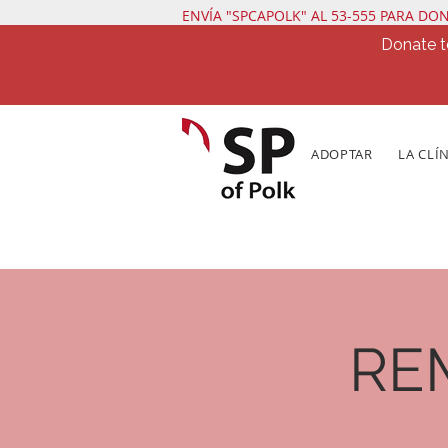
ENVÍA "SPCAPOLK" AL 53-555 PARA DO
Donate t
ADOPTAR
LA CLÍ
REM